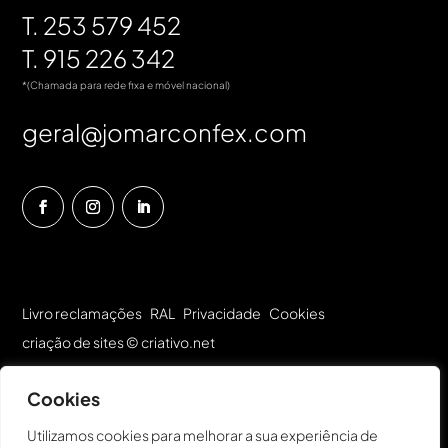
T. 253 579 452
T. 915 226 342
*(Chamada para rede fixa e móvel nacional)
geral@jomarconfex.com
Livro reclamações
RAL
Privacidade
Cookies
criação de sites
©
criativo.net
Cookies
Utilizamos cookies para melhorar a sua experiência de